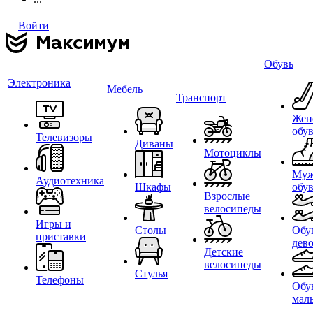
Войти
Обувь
Электроника
Мебель
Транспорт
Жен
обу
Телевизоры
Диваны
Мотоциклы
Муж
Аудиотехника
Шкафы
обу
Взрослые
велосипеды
Игры и
Столы
Обу
приставки
дев
Детские
велосипеды
Стулья
Телефоны
Обу
мал