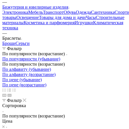
—
Бижутерия и ювелирные изделия
Электроника
Мебель
Транспорт
Обувь
Одежда
Сантехника
Спорт
товары
Освещение
Товары для дома и дачи
Часы
Строительные
материалы
Косметика и парфюмерия
Игрушки
Климатическая
техника
—
Браслеты
Броши
Серьги
Фильтр
По популярности (возрастание)
По популярности (убывание)
По популярности (возрастание)
По алфавиту (убывание)
По алфавиту (возрастание)
По цене (убывание)
По цене (возрастание)
Фильтр
Сортировка
По популярности (возрастание)
Цена