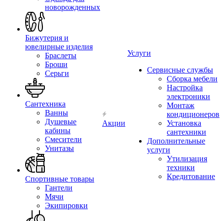
новорожденных
Бижутерия и
ювелирные изделия
Услуги
Браслеты
Броши
Сервисные службы
Серьги
Сборка мебели
Настройка
электроники
Сантехника
Монтаж
Ванны
кондиционеров
Душевые
Акции
Установка
кабины
сантехники
Смесители
Дополнительные
Унитазы
услуги
Утилизация
техники
Кредитование
Спортивные товары
Гантели
Мячи
Экипировки