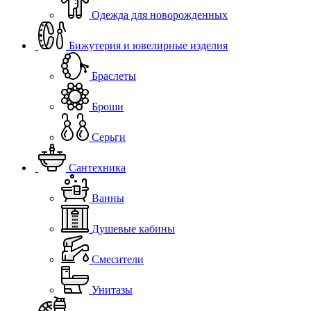
Одежда для новорожденных
Бижутерия и ювелирные изделия
Браслеты
Броши
Серьги
Сантехника
Ванны
Душевые кабины
Смесители
Унитазы