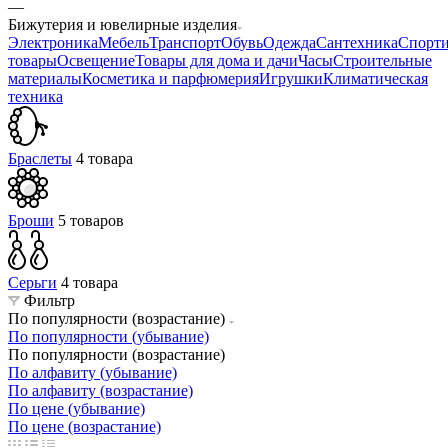
—
Бижутерия и ювелирные изделия
Электроника
Мебель
Транспорт
Обувь
Одежда
Сантехника
Спорт
товары
Освещение
Товары для дома и дачи
Часы
Строительные
материалы
Косметика и парфюмерия
Игрушки
Климатическая
техника
Браслеты
4 товара
Броши
5 товаров
Серьги
4 товара
Фильтр
По популярности (возрастание)
По популярности (убывание)
По популярности (возрастание)
По алфавиту (убывание)
По алфавиту (возрастание)
По цене (убывание)
По цене (возрастание)