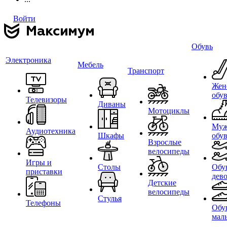
Войти
Обувь
Электроника
Мебель
Транспорт
Жен
обу
Телевизоры
Диваны
Мотоциклы
Муж
Аудиотехника
Шкафы
обу
Взрослые
велосипеды
Игры и
Столы
Обу
приставки
дев
Детские
велосипеды
Стулья
Телефоны
Обу
мал