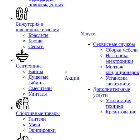
новорожденных
Бижутерия и
ювелирные изделия
Услуги
Браслеты
Броши
Сервисные службы
Серьги
Сборка мебели
Настройка
электроники
Сантехника
Монтаж
Ванны
кондиционеров
Душевые
Акции
Установка
кабины
сантехники
Смесители
Дополнительные
Унитазы
услуги
Утилизация
техники
Кредитование
Спортивные товары
Гантели
Мячи
Экипировки