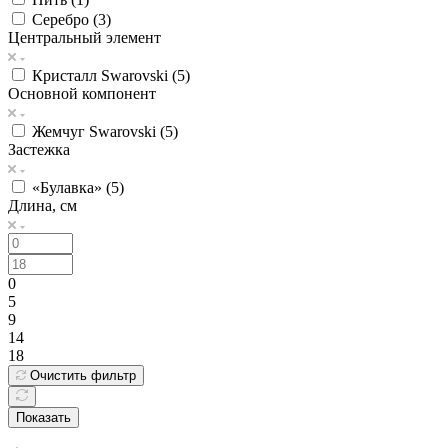
Серебро (
3
)
Центральный элемент
Кристалл Swarovski (
5
)
Основной компонент
Жемчуг Swarovski (
5
)
Застежка
«Булавка» (
5
)
Длина, см
0
5
9
14
18
Очистить фильтр
Показать