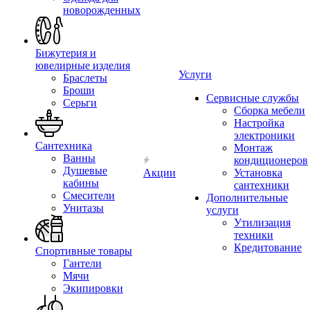
новорожденных
Бижутерия и
ювелирные изделия
Услуги
Браслеты
Броши
Сервисные службы
Серьги
Сборка мебели
Настройка
электроники
Сантехника
Монтаж
Ванны
кондиционеров
Душевые
Акции
Установка
кабины
сантехники
Смесители
Дополнительные
Унитазы
услуги
Утилизация
техники
Кредитование
Спортивные товары
Гантели
Мячи
Экипировки