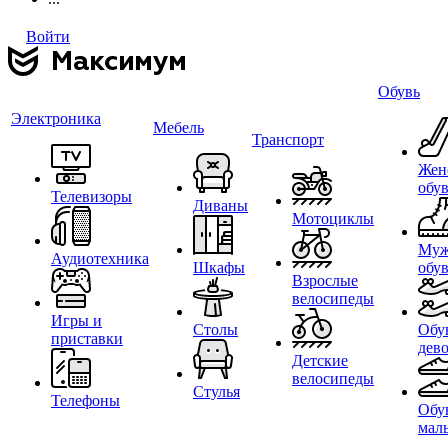
Войти
Обувь
Электроника
Мебель
Транспорт
Жен
обу
Телевизоры
Диваны
Мотоциклы
Муж
Аудиотехника
Шкафы
обу
Взрослые
велосипеды
Игры и
Столы
Обу
приставки
дев
Детские
велосипеды
Стулья
Телефоны
Обу
мал