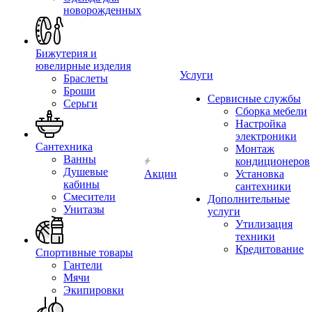
новорожденных
Бижутерия и
ювелирные изделия
Услуги
Браслеты
Броши
Сервисные службы
Серьги
Сборка мебели
Настройка
электроники
Сантехника
Монтаж
Ванны
кондиционеров
Душевые
Акции
Установка
кабины
сантехники
Смесители
Дополнительные
Унитазы
услуги
Утилизация
техники
Кредитование
Спортивные товары
Гантели
Мячи
Экипировки