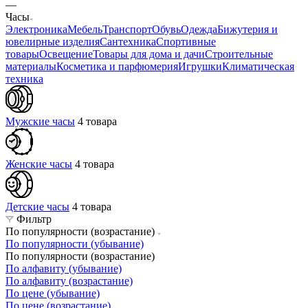
—
Часы
Электроника
Мебель
Транспорт
Обувь
Одежда
Бижутерия и
ювелирные изделия
Сантехника
Спортивные
товары
Освещение
Товары для дома и дачи
Строительные
материалы
Косметика и парфюмерия
Игрушки
Климатическая
техника
Мужские часы
4 товара
Женские часы
4 товара
Детские часы
4 товара
Фильтр
По популярности (возрастание)
По популярности (убывание)
По популярности (возрастание)
По алфавиту (убывание)
По алфавиту (возрастание)
По цене (убывание)
По цене (возрастание)