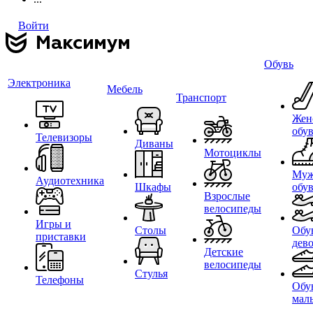
Войти
Обувь
Электроника
Мебель
Транспорт
Жен
обу
Телевизоры
Диваны
Мотоциклы
Муж
Аудиотехника
Шкафы
обу
Взрослые
велосипеды
Игры и
Столы
Обу
приставки
дев
Детские
велосипеды
Стулья
Телефоны
Обу
мал