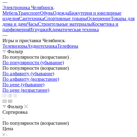
—
Электроника Челябинск
Мебель
Транспорт
Обувь
Одежда
Бижутерия и ювелирные
изделия
Сантехника
Спортивные товары
Освещение
Товары для
дома и дачи
Часы
Строительные материалы
Косметика и
парфюмерия
Игрушки
Климатическая техника
—
Игры и приставки Челябинск
Телевизоры
Аудиотехника
Телефоны
Фильтр
По популярности (возрастание)
По популярности (убывание)
По популярности (возрастание)
По алфавиту (убывание)
По алфавиту (возрастание)
По цене (убывание)
По цене (возрастание)
Фильтр
Сортировка
По популярности (возрастание)
Цена