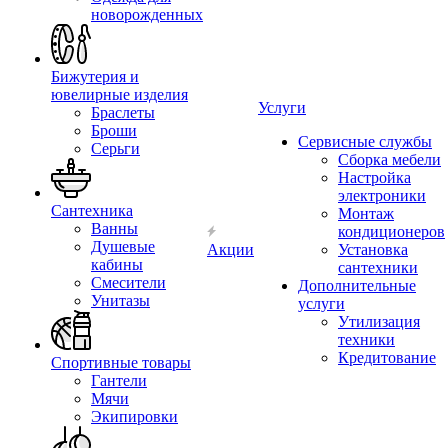
новорожденных
Бижутерия и
ювелирные изделия
Услуги
Браслеты
Броши
Сервисные службы
Серьги
Сборка мебели
Настройка
электроники
Сантехника
Монтаж
Ванны
кондиционеров
Душевые
Акции
Установка
кабины
сантехники
Смесители
Дополнительные
Унитазы
услуги
Утилизация
техники
Кредитование
Спортивные товары
Гантели
Мячи
Экипировки