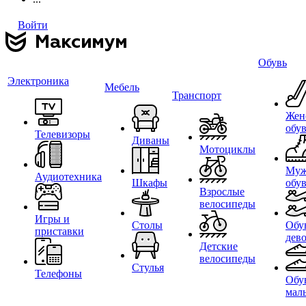
Войти
Обувь
Электроника
Мебель
Транспорт
Жен
обу
Телевизоры
Диваны
Мотоциклы
Муж
Аудиотехника
Шкафы
обу
Взрослые
велосипеды
Игры и
Столы
Обу
приставки
дев
Детские
велосипеды
Стулья
Телефоны
Обу
мал