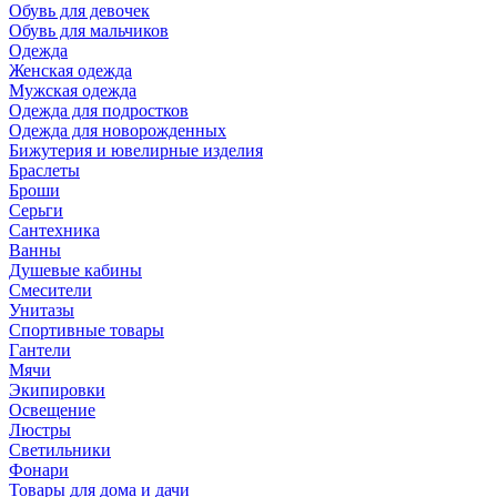
Обувь для девочек
Обувь для мальчиков
Одежда
Женская одежда
Мужская одежда
Одежда для подростков
Одежда для новорожденных
Бижутерия и ювелирные изделия
Браслеты
Броши
Серьги
Сантехника
Ванны
Душевые кабины
Смесители
Унитазы
Спортивные товары
Гантели
Мячи
Экипировки
Освещение
Люстры
Светильники
Фонари
Товары для дома и дачи