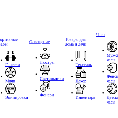
Часы
ортивные
Товары для
Освещение
вары
дома и дачи
Мужс
часы
Люстры
Гантели
Текстиль
Женск
Светильники
Мячи
Декор
часы
Фонари
Экипировки
Инвентарь
Детск
часы