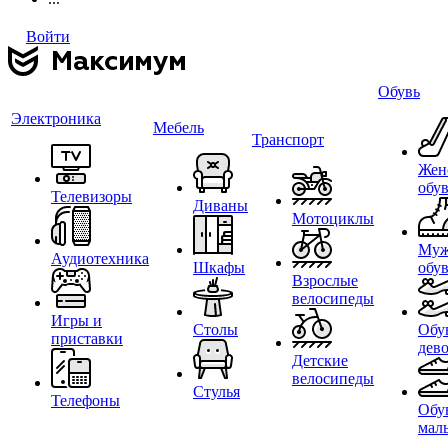
Войти
Обувь
Электроника
Мебель
Транспорт
Жен
обу
Телевизоры
Диваны
Мотоциклы
Муж
Аудиотехника
Шкафы
обу
Взрослые
велосипеды
Игры и
Столы
Обу
приставки
дев
Детские
велосипеды
Стулья
Телефоны
Обу
мал