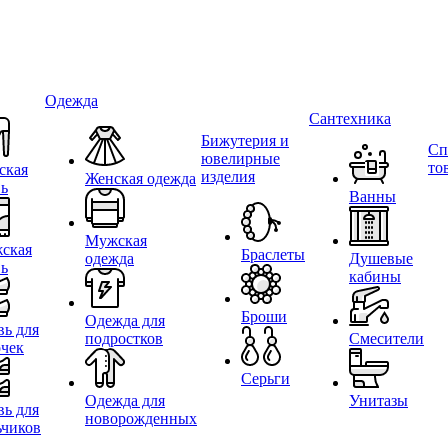
Одежда
Сантехника
Бижутерия и
Сп
ювелирные
то
ская
изделия
Женская одежда
вь
Ванны
Мужская
ская
Браслеты
одежда
Душевые
вь
кабины
Броши
Одежда для
вь для
подростков
Смесители
очек
Серьги
Одежда для
Унитазы
вь для
новорожденных
ьчиков