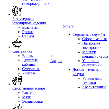
новорожденных
Бижутерия и
ювелирные изделия
Услуги
Браслеты
Броши
Сервисные службы
Серьги
Сборка мебели
Настройка
электроники
Сантехника
Монтаж
Ванны
кондиционеров
Душевые
Акции
Установка
кабины
сантехники
Смесители
Дополнительные
Унитазы
услуги
Утилизация
техники
Кредитование
Спортивные товары
Гантели
Мячи
Экипировки