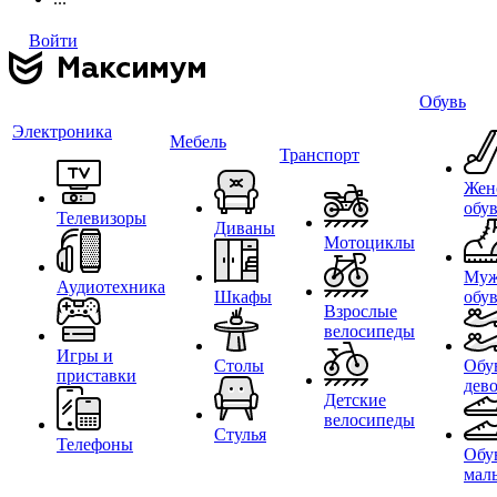
Войти
Обувь
Электроника
Мебель
Транспорт
Жен
обу
Телевизоры
Диваны
Мотоциклы
Муж
Аудиотехника
Шкафы
обу
Взрослые
велосипеды
Игры и
Столы
Обу
приставки
дев
Детские
велосипеды
Стулья
Телефоны
Обу
мал