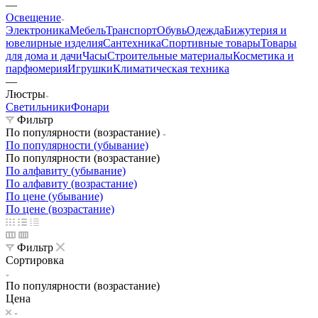
—
Освещение
Электроника
Мебель
Транспорт
Обувь
Одежда
Бижутерия и
ювелирные изделия
Сантехника
Спортивные товары
Товары
для дома и дачи
Часы
Строительные материалы
Косметика и
парфюмерия
Игрушки
Климатическая техника
—
Люстры
Светильники
Фонари
Фильтр
По популярности (возрастание)
По популярности (убывание)
По популярности (возрастание)
По алфавиту (убывание)
По алфавиту (возрастание)
По цене (убывание)
По цене (возрастание)
Фильтр
Сортировка
По популярности (возрастание)
Цена