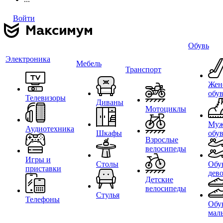
Войти
Обувь
Электроника
Мебель
Транспорт
Жен
обу
Телевизоры
Диваны
Мотоциклы
Муж
Аудиотехника
Шкафы
обу
Взрослые
велосипеды
Игры и
Столы
Обу
приставки
дев
Детские
велосипеды
Стулья
Телефоны
Обу
мал