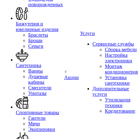
новорожденных
Бижутерия и
ювелирные изделия
Услуги
Браслеты
Броши
Сервисные службы
Серьги
Сборка мебели
Настройка
электроники
Сантехника
Монтаж
Ванны
кондиционеров
Душевые
Акции
Установка
кабины
сантехники
Смесители
Дополнительные
Унитазы
услуги
Утилизация
техники
Кредитование
Спортивные товары
Гантели
Мячи
Экипировки