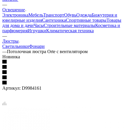
—
Освещение
Электроника
Мебель
Транспорт
Обувь
Одежда
Бижутерия и
ювелирные изделия
Сантехника
Спортивные товары
Товары
для дома и дачи
Часы
Строительные материалы
Косметика и
парфюмерия
Игрушки
Климатическая техника
—
Люстры
Светильники
Фонари
—
Потолочная люстра Orte с вентилятором
Новинка
Артикул:
D9984161