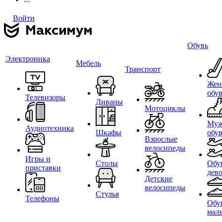
Войти
Обувь
Электроника
Мебель
Транспорт
Жен
обу
Телевизоры
Диваны
Мотоциклы
Муж
Аудиотехника
Шкафы
обу
Взрослые
велосипеды
Игры и
Столы
Обу
приставки
дев
Детские
велосипеды
Стулья
Телефоны
Обу
мал