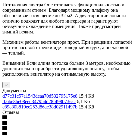
Потолочная люстра Orte отличается функциональностью и
современным стилем. Благодаря мощному плафону она
обеспечивает освещение до 32 м2. А двусторонние лопасти
отлично подходят для любого интерьера и гарантируют
беззвучное охлаждение помещения. Также предусмотрен
зимний режим.
Механизм работы вентилятора прост. При вращении лопастей
против часовой стрелки идет холодный воздух, а по часовой
— теплый.
Внимание! Если длина потолка больше 3 метров, необходимо
дополнительно приобрести удлиняющую штангу, чтобы
расположить вентилятор на оптимальную высоту.
Документы
d77c31c57a1543deaa70d532795175e8
15,4 Кб
fb6be8be08eed347954d28bf98b73eac
6,1 Кб
c89e80b819ee253d86ae38d02911497b
15,4 Кб
Отзывы