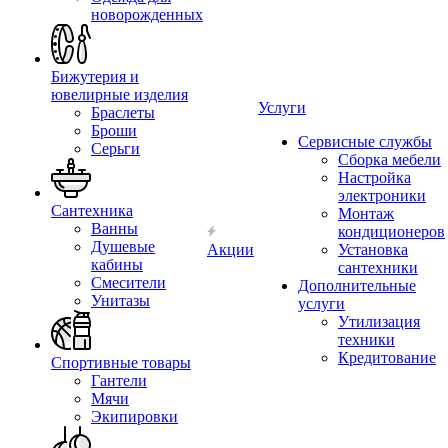
новорожденных
Бижутерия и
ювелирные изделия
Услуги
Браслеты
Броши
Сервисные службы
Серьги
Сборка мебели
Настройка
электроники
Сантехника
Монтаж
Ванны
кондиционеров
Душевые
Акции
Установка
кабины
сантехники
Смесители
Дополнительные
Унитазы
услуги
Утилизация
техники
Кредитование
Спортивные товары
Гантели
Мячи
Экипировки