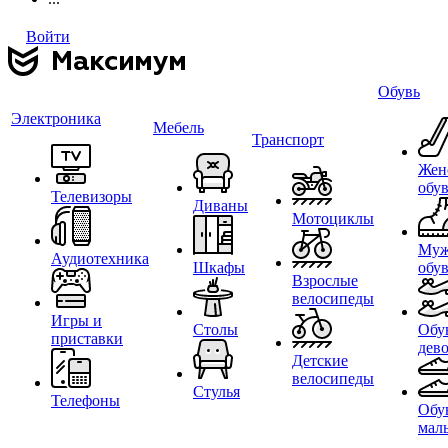
Войти
Обувь
Электроника
Мебель
Транспорт
Жен
обу
Телевизоры
Диваны
Мотоциклы
Муж
Аудиотехника
Шкафы
обу
Взрослые
велосипеды
Игры и
Столы
Обу
приставки
дев
Детские
велосипеды
Стулья
Телефоны
Обу
мал