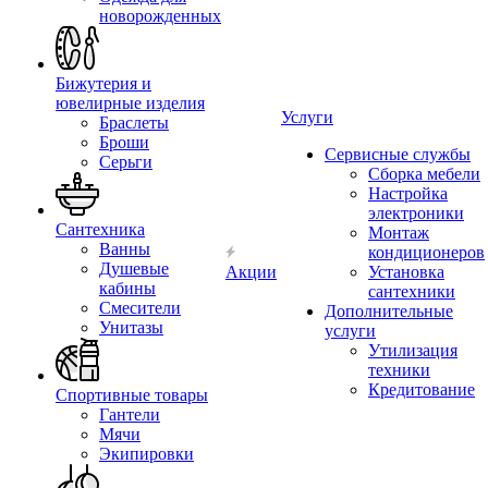
новорожденных
Бижутерия и
ювелирные изделия
Услуги
Браслеты
Броши
Сервисные службы
Серьги
Сборка мебели
Настройка
электроники
Сантехника
Монтаж
Ванны
кондиционеров
Душевые
Акции
Установка
кабины
сантехники
Смесители
Дополнительные
Унитазы
услуги
Утилизация
техники
Кредитование
Спортивные товары
Гантели
Мячи
Экипировки