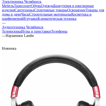
Электроника Челябинск
Мебель
Транспорт
Обувь
Одежда
Бижутерия и ювелирные
изделия
Сантехника
Спортивные товары
Освещение
Товары для
дома и дачи
Часы
Строительные материалы
Косметика и
парфюмерия
Игрушки
Климатическая техника
—
Аудиотехника Челябинск
Телевизоры
Игры и приставки
Телефоны
—
Наушники Lambr
Новинка