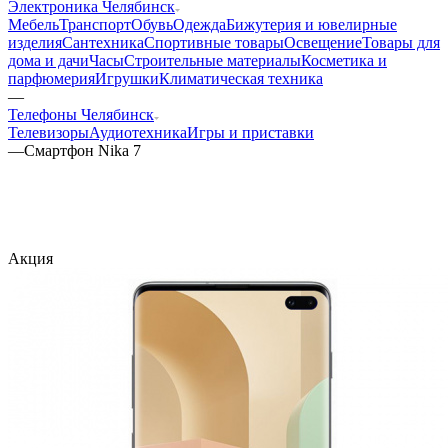
Электроника Челябинск
Мебель
Транспорт
Обувь
Одежда
Бижутерия и ювелирные
изделия
Сантехника
Спортивные товары
Освещение
Товары для
дома и дачи
Часы
Строительные материалы
Косметика и
парфюмерия
Игрушки
Климатическая техника
—
Телефоны Челябинск
Телевизоры
Аудиотехника
Игры и приставки
—
Смартфон Nika 7
Акция