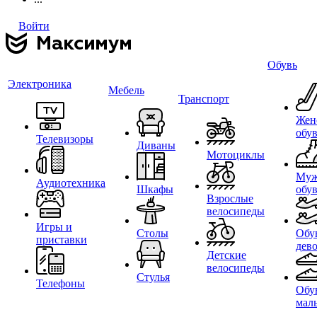
Войти
Обувь
Электроника
Мебель
Транспорт
Жен
обу
Телевизоры
Диваны
Мотоциклы
Муж
Аудиотехника
Шкафы
обу
Взрослые
велосипеды
Игры и
Столы
Обу
приставки
дев
Детские
велосипеды
Стулья
Телефоны
Обу
мал