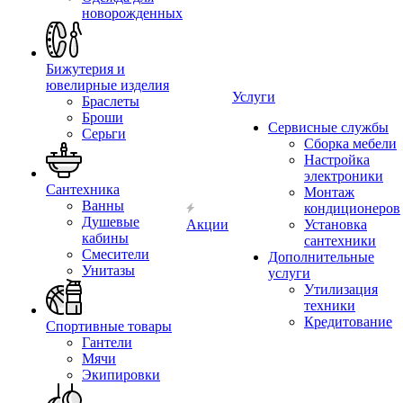
новорожденных
Бижутерия и
ювелирные изделия
Услуги
Браслеты
Броши
Сервисные службы
Серьги
Сборка мебели
Настройка
электроники
Сантехника
Монтаж
Ванны
кондиционеров
Душевые
Акции
Установка
кабины
сантехники
Смесители
Дополнительные
Унитазы
услуги
Утилизация
техники
Кредитование
Спортивные товары
Гантели
Мячи
Экипировки