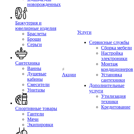
новорожденных
Бижутерия и
ювелирные изделия
Услуги
Браслеты
Броши
Сервисные службы
Серьги
Сборка мебели
Настройка
электроники
Сантехника
Монтаж
Ванны
кондиционеров
Душевые
Акции
Установка
кабины
сантехники
Смесители
Дополнительные
Унитазы
услуги
Утилизация
техники
Кредитование
Спортивные товары
Гантели
Мячи
Экипировки