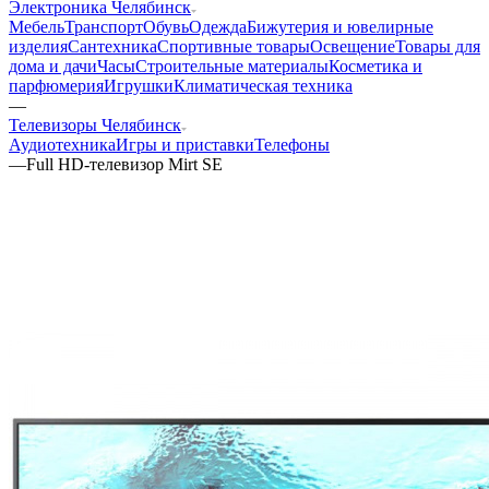
Электроника Челябинск
Мебель
Транспорт
Обувь
Одежда
Бижутерия и ювелирные
изделия
Сантехника
Спортивные товары
Освещение
Товары для
дома и дачи
Часы
Строительные материалы
Косметика и
парфюмерия
Игрушки
Климатическая техника
—
Телевизоры Челябинск
Аудиотехника
Игры и приставки
Телефоны
—
Full HD-телевизор Mirt SE