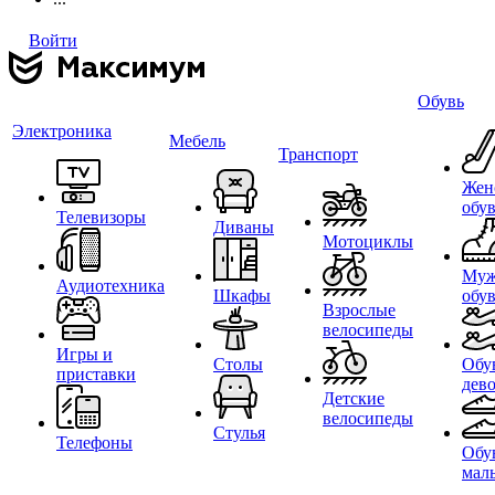
Войти
Обувь
Электроника
Мебель
Транспорт
Жен
обу
Телевизоры
Диваны
Мотоциклы
Муж
Аудиотехника
Шкафы
обу
Взрослые
велосипеды
Игры и
Столы
Обу
приставки
дев
Детские
велосипеды
Стулья
Телефоны
Обу
мал