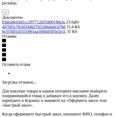
ресивер.
Документы
03dca9e43d1cc2ff7712d55d001fbb3a
23 байт
4670f5c76c6f344b27b51bbafa0c476d
15,4 Кб
6c5550f1d35559b1aa1b944f305e2e11
31 Кб
Отзывы
Оставить отзыв
Загрузка отзывов...
Для покупки товара в нашем интернет-магазине выберите
понравившийся товар и добавьте его в корзину. Далее
перейдите в Корзину и нажмите на «Оформить заказ» или
«Быстрый заказ».
Когда оформляете быстрый заказ, напишите ФИО, телефон и