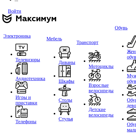
Войти
Обувь
Электроника
Мебель
Транспорт
Жен
обу
Телевизоры
Диваны
Мотоциклы
Муж
Аудиотехника
Шкафы
обу
Взрослые
велосипеды
Игры и
Столы
Обу
приставки
дев
Детские
велосипеды
Стулья
Телефоны
Обу
мал