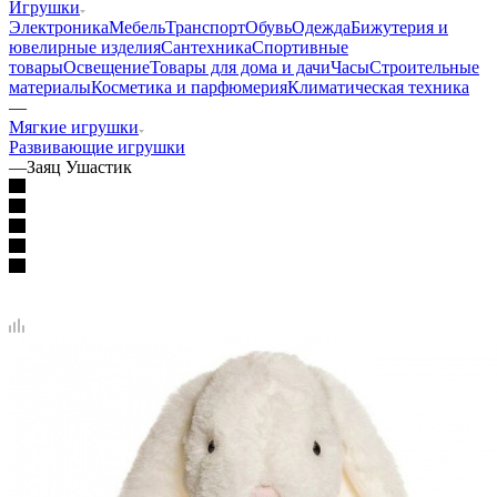
Игрушки
Электроника
Мебель
Транспорт
Обувь
Одежда
Бижутерия и
ювелирные изделия
Сантехника
Спортивные
товары
Освещение
Товары для дома и дачи
Часы
Строительные
материалы
Косметика и парфюмерия
Климатическая техника
—
Мягкие игрушки
Развивающие игрушки
—
Заяц Ушастик