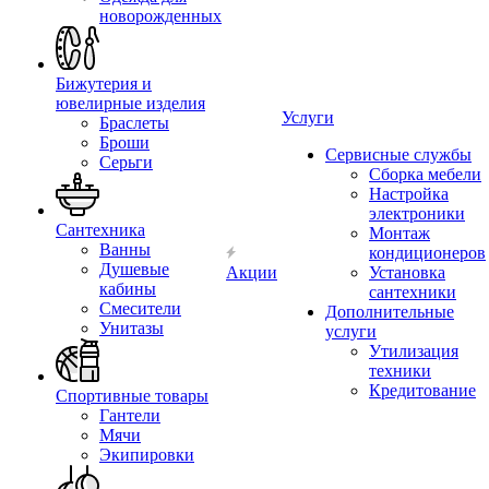
новорожденных
Бижутерия и
ювелирные изделия
Услуги
Браслеты
Броши
Сервисные службы
Серьги
Сборка мебели
Настройка
электроники
Сантехника
Монтаж
Ванны
кондиционеров
Душевые
Акции
Установка
кабины
сантехники
Смесители
Дополнительные
Унитазы
услуги
Утилизация
техники
Кредитование
Спортивные товары
Гантели
Мячи
Экипировки