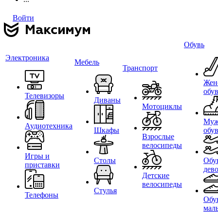
Войти
Обувь
Электроника
Мебель
Транспорт
Жен
обу
Телевизоры
Диваны
Мотоциклы
Муж
Аудиотехника
Шкафы
обу
Взрослые
велосипеды
Игры и
Столы
Обу
приставки
дев
Детские
велосипеды
Стулья
Телефоны
Обу
мал