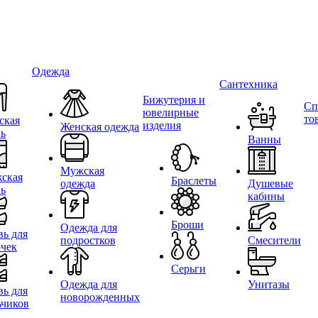
Одежда
Сантехника
Бижутерия и
Сп
ювелирные
то
ская
изделия
Женская одежда
вь
Ванны
Мужская
ская
Браслеты
одежда
Душевые
вь
кабины
Броши
Одежда для
вь для
подростков
Смесители
очек
Серьги
Одежда для
Унитазы
вь для
новорожденных
ьчиков