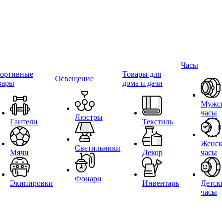
Часы
ортивные
Товары для
Освещение
вары
дома и дачи
Мужс
часы
Люстры
Гантели
Текстиль
Женск
Светильники
Мячи
Декор
часы
Фонари
Экипировки
Инвентарь
Детск
часы