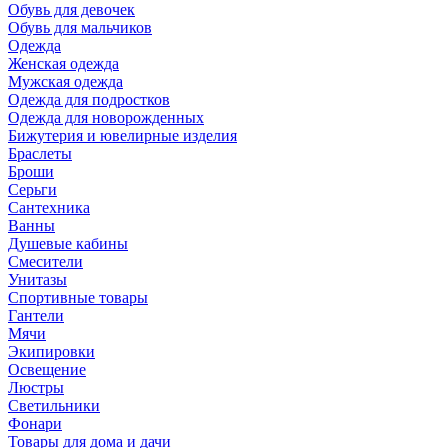
Обувь для девочек
Обувь для мальчиков
Одежда
Женская одежда
Мужская одежда
Одежда для подростков
Одежда для новорожденных
Бижутерия и ювелирные изделия
Браслеты
Броши
Серьги
Сантехника
Ванны
Душевые кабины
Смесители
Унитазы
Спортивные товары
Гантели
Мячи
Экипировки
Освещение
Люстры
Светильники
Фонари
Товары для дома и дачи