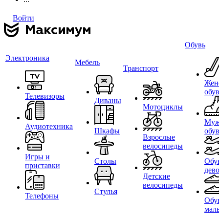
Войти
Обувь
Электроника
Мебель
Транспорт
Жен
обу
Телевизоры
Диваны
Мотоциклы
Муж
Аудиотехника
Шкафы
обу
Взрослые
велосипеды
Игры и
Столы
Обу
приставки
дев
Детские
велосипеды
Стулья
Телефоны
Обу
мал