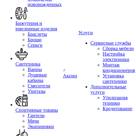
новорожденных
Бижутерия и
ювелирные изделия
Услуги
Браслеты
Броши
Сервисные службы
Серьги
Сборка мебели
Настройка
электроники
Сантехника
Монтаж
Ванны
кондиционеров
Душевые
Акции
Установка
кабины
сантехники
Смесители
Дополнительные
Унитазы
услуги
Утилизация
техники
Кредитование
Спортивные товары
Гантели
Мячи
Экипировки