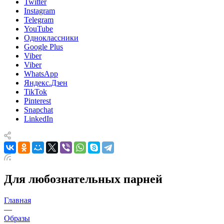
Twitter
Instagram
Telegram
YouTube
Одноклассники
Google Plus
Viber
Viber
WhatsApp
Яндекс.Дзен
TikTok
Pinterest
Snapchat
LinkedIn
Для любознательных парней
Главная
—
Образы