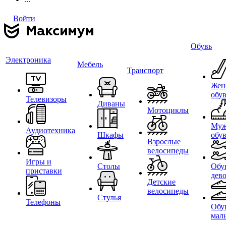
Войти
Обувь
Электроника
Мебель
Транспорт
Жен
обу
Телевизоры
Диваны
Мотоциклы
Муж
Аудиотехника
Шкафы
обу
Взрослые
велосипеды
Игры и
Столы
Обу
приставки
дев
Детские
велосипеды
Стулья
Телефоны
Обу
мал