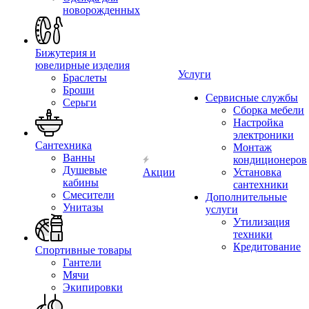
новорожденных
Бижутерия и
ювелирные изделия
Услуги
Браслеты
Броши
Сервисные службы
Серьги
Сборка мебели
Настройка
электроники
Сантехника
Монтаж
Ванны
кондиционеров
Душевые
Акции
Установка
кабины
сантехники
Смесители
Дополнительные
Унитазы
услуги
Утилизация
техники
Кредитование
Спортивные товары
Гантели
Мячи
Экипировки