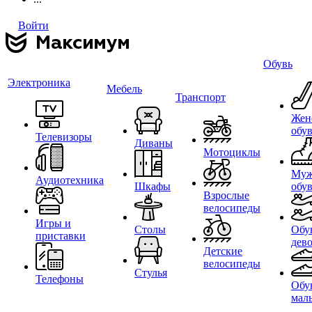
Войти
Обувь
Электроника
Мебель
Транспорт
Жен
обу
Телевизоры
Диваны
Мотоциклы
Муж
Аудиотехника
Шкафы
обу
Взрослые
велосипеды
Игры и
Столы
Обу
приставки
дев
Детские
велосипеды
Стулья
Телефоны
Обу
мал