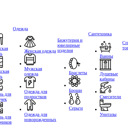
Одежда
Сантехника
Бижутерия и
Сп
ювелирные
то
ская
изделия
Женская одежда
вь
Ванны
Мужская
ская
Браслеты
одежда
Душевые
вь
кабины
Броши
Одежда для
вь для
подростков
Смесители
очек
Серьги
Одежда для
Унитазы
вь для
новорожденных
ьчиков