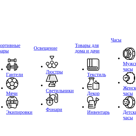
Часы
ортивные
Товары для
Освещение
вары
дома и дачи
Мужс
часы
Люстры
Гантели
Текстиль
Женск
Светильники
Мячи
Декор
часы
Фонари
Экипировки
Инвентарь
Детск
часы