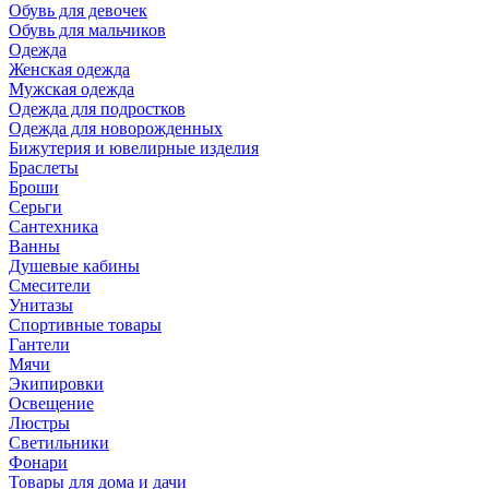
Обувь для девочек
Обувь для мальчиков
Одежда
Женская одежда
Мужская одежда
Одежда для подростков
Одежда для новорожденных
Бижутерия и ювелирные изделия
Браслеты
Броши
Серьги
Сантехника
Ванны
Душевые кабины
Смесители
Унитазы
Спортивные товары
Гантели
Мячи
Экипировки
Освещение
Люстры
Светильники
Фонари
Товары для дома и дачи